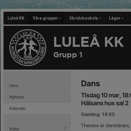
Luleå KK
Våra grupper
Skridskoskola
Läger
LULEÅ KK
Grupp 1
Dans
Hem
Tisdag 10 mar, 18
Nyheter
Hälsans hus sal 2
Kalender
Samling: 18:05
Therese är danslärare,
Indta