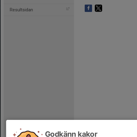
Resultsidan
Godkänn kakor