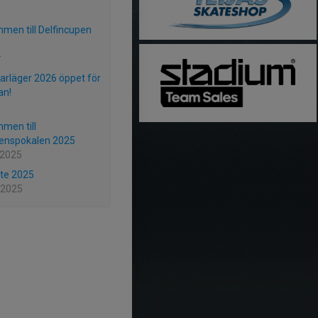
men till Delfincupen
r
läger 2026 öppet för
an!
men till
enspokalen 2025
 2025
te 2025
 2025