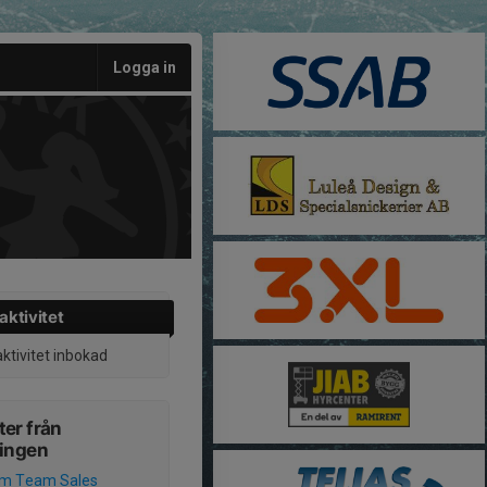
Logga in
aktivitet
aktivitet inbokad
er från
ningen
um Team Sales