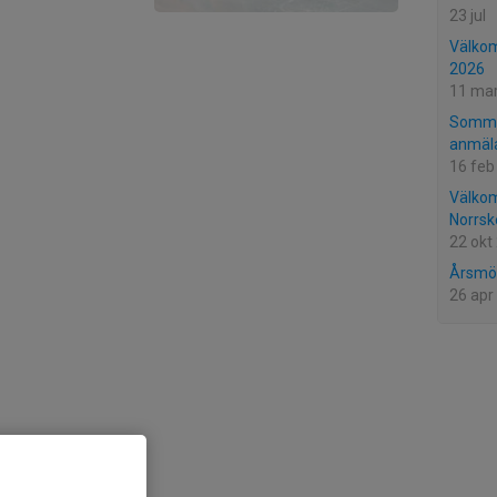
23 jul
Välkom
2026
11 ma
Sommar
anmäl
16 feb
Välkom
Norrsk
22 okt
Årsmö
26 apr