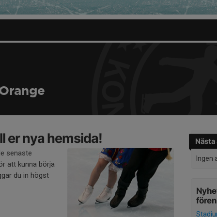
Orange
l er nya hemsida!
Nästa 
de senaste
Ingen 
r att kunna börja
gar du in högst
Nyhet
före
Stadi