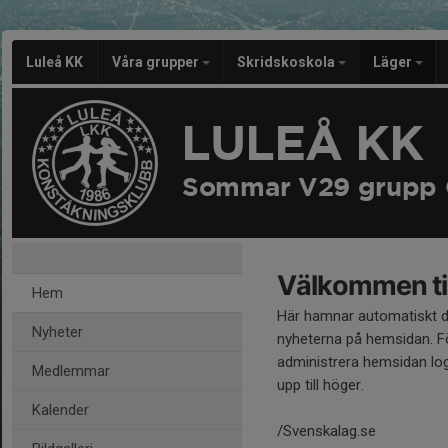
Luleå KK
Våra grupper
Skridskoskola
Läger
LULEÅ KK
Sommar V29 grupp 
Välkommen til
Hem
Här hamnar automatiskt 
Nyheter
nyheterna på hemsidan. Fö
administrera hemsidan log
Medlemmar
upp till höger.
Kalender
/Svenskalag.se