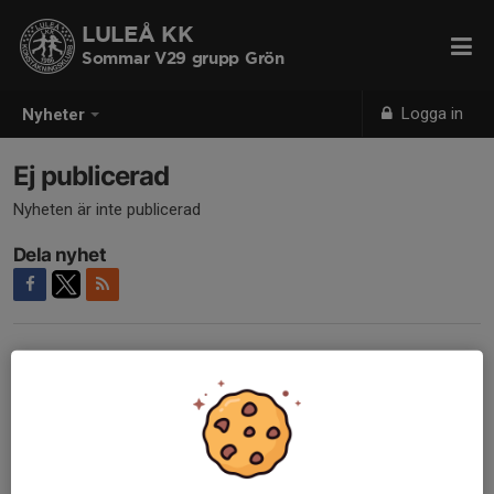
LULEÅ KK
Sommar V29 grupp Grön
Logga in
Nyheter
Ej publicerad
Nyheten är inte publicerad
Dela nyhet
Tidigare nyheter
Det finns inga tidigare nyheter