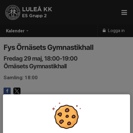
LULEÅ KK
ES Grupp 2
Logga in
Kalender
Fys Örnäsets Gymnastikhall
Fredag 29 maj, 18:00-19:00
Örnäsets Gymnastikhall
Samling: 18:00