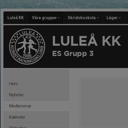
Luleå KK
Våra grupper
Skridskoskola
Läger
LULEÅ KK
ES Grupp 3
Hem
Nyheter
Medlemmar
Kalender