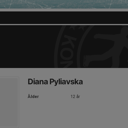
Diana Pyliavska
Ålder
12 år