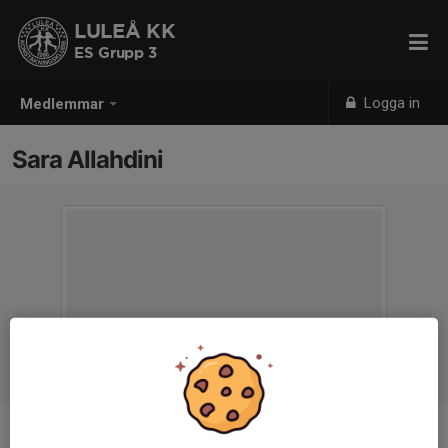
LULEÅ KK
ES Grupp 3
Logga in
Medlemmar
Sara Allahdini
Ålder
12 år