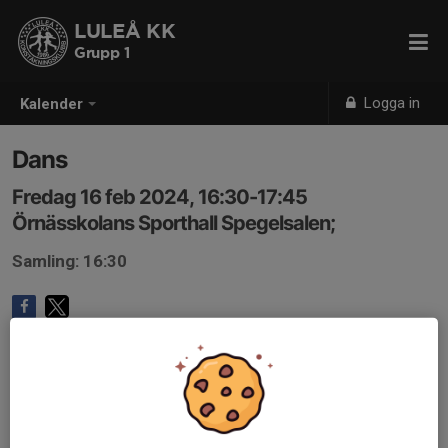
LULEÅ KK
Grupp 1
Logga in
Kalender
Dans
Fredag 16 feb 2024, 16:30-17:45
Örnässkolans Sporthall Spegelsalen;
Samling: 16:30