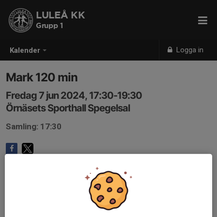
LULEÅ KK
Grupp 1
Logga in
Kalender
Mark 120 min
Fredag 7 jun 2024, 17:30-19:30
Örnäsets Sporthall Spegelsal
Samling: 17:30