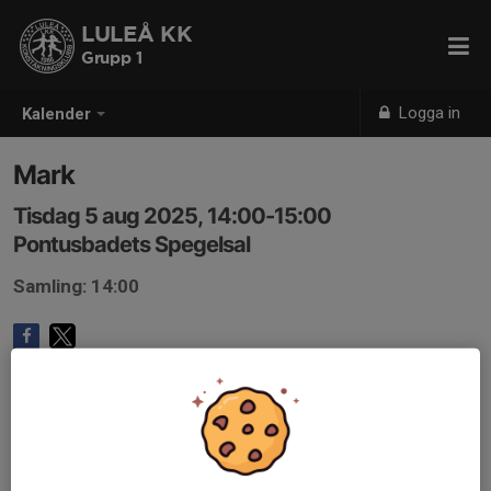
LULEÅ KK
Grupp 1
Logga in
Kalender
Mark
Tisdag 5 aug 2025, 14:00-15:00
Pontusbadets Spegelsal
Samling: 14:00