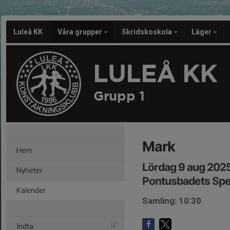
Luleå KK
Våra grupper
Skridskoskola
Läger
LULEÅ KK
Grupp 1
Mark
Hem
Lördag 9 aug 2025
Nyheter
Pontusbadets Spe
Kalender
Samling: 10:30
Indta