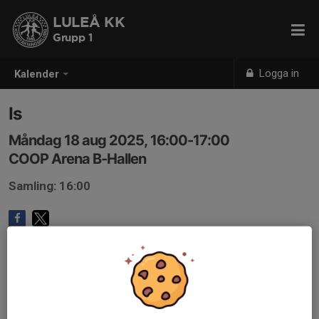
LULEÅ KK
Grupp 1
Logga in
Kalender
Is
Måndag 18 aug 2025, 16:00-17:00
COOP Arena B-Hallen
Samling: 16:00