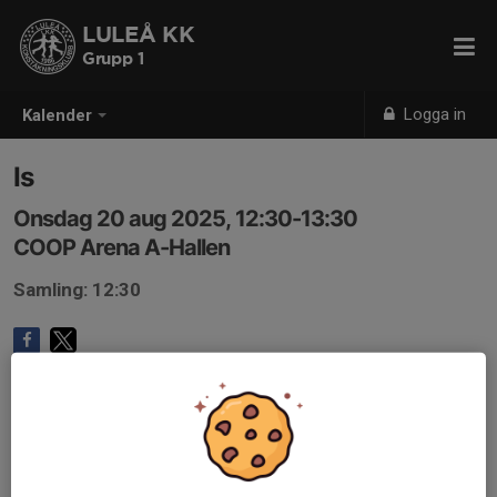
LULEÅ KK
Grupp 1
Logga in
Kalender
Is
Onsdag 20 aug 2025, 12:30-13:30
COOP Arena A-Hallen
Samling: 12:30