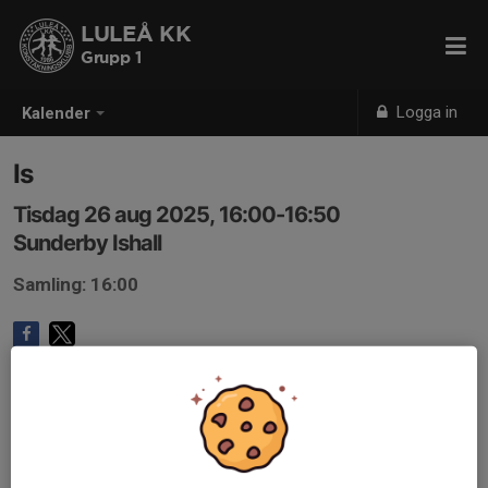
LULEÅ KK
Grupp 1
Logga in
Kalender
Is
Tisdag 26 aug 2025, 16:00-16:50
Sunderby Ishall
Samling: 16:00