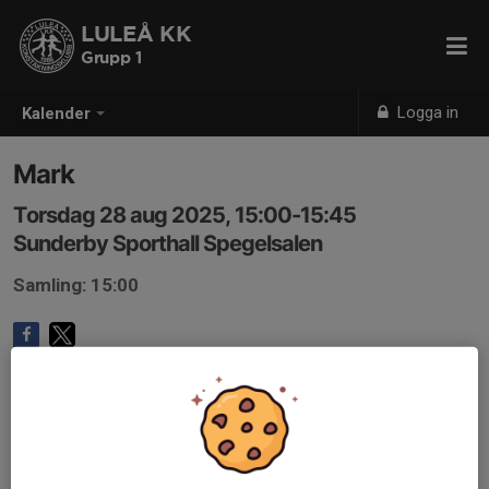
LULEÅ KK
Grupp 1
Logga in
Kalender
Mark
Torsdag 28 aug 2025, 15:00-15:45
Sunderby Sporthall Spegelsalen
Samling: 15:00