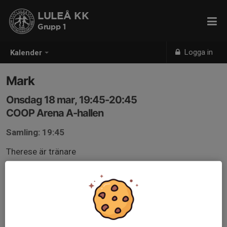
LULEÅ KK
Grupp 1
Logga in
Kalender
Mark
Onsdag 18 mar, 19:45-20:45
COOP Arena A-hallen
Samling: 19:45
Therese är tränare