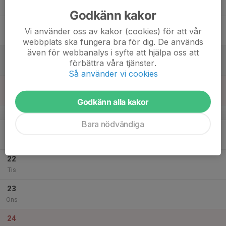
Tor
Godkänn kakor
18
Vi använder oss av kakor (cookies) för att vår
Fre
webbplats ska fungera bra för dig. De används
även för webbanalys i syfte att hjälpa oss att
19
förbättra våra tjänster.
Lör
Så använder vi cookies
20
Sön
Godkänn alla kakor
v.52
Bara nödvändiga
21
Mån
22
Tis
23
Ons
24