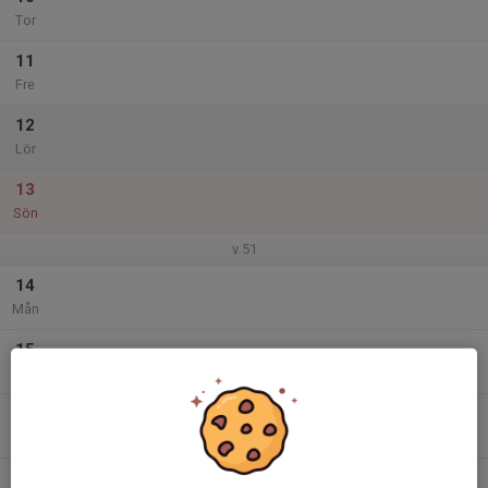
Tor
11
Fre
12
Lör
13
Sön
v.51
14
Mån
15
Tis
16
Ons
17