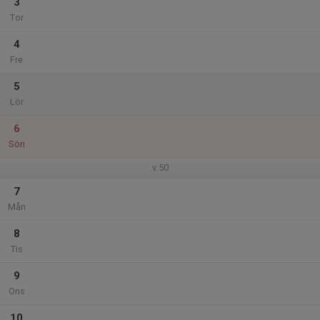
3
Tor
4
Fre
5
Lör
6
Sön
v.50
7
Mån
8
Tis
9
Ons
10