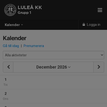
LULEÅ KK
Grupp 1
Logga in
Kalender
Kalender
Gå till idag
|
Prenumerera
December 2026
1
Tis
2
Ons