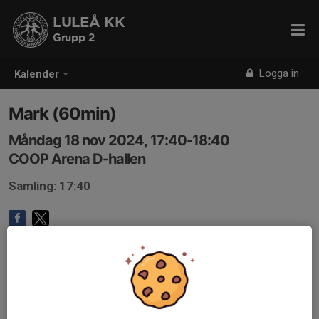
LULEÅ KK
Grupp 2
Logga in
Kalender
Mark (60min)
Måndag 18 nov 2024, 17:40-18:40
COOP Arena D-hallen
Samling: 17:40