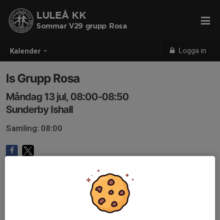
LULEÅ KK
Sommar V29 grupp Rosa
Logga in
Kalender
Is Grupp Rosa
Måndag 13 jul, 08:00-08:50
Sunderby Ishall
Samling: 08:00