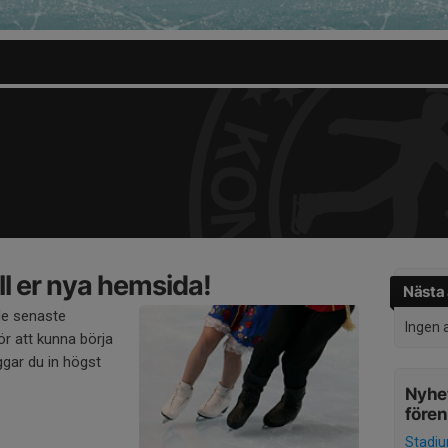
l er nya hemsida!
Nästa 
de senaste
Ingen 
r att kunna börja
gar du in högst
Nyhet
före
Stadi