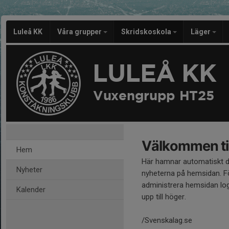
Luleå KK
Våra grupper
Skridskoskola
Läger
LULEÅ KK
Vuxengrupp HT25
Välkommen til
Hem
Här hamnar automatiskt 
Nyheter
nyheterna på hemsidan. Fö
administrera hemsidan log
Kalender
upp till höger.
/Svenskalag.se