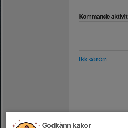
Kommande aktivit
Hela kalendern
Godkänn kakor