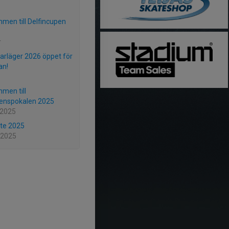
men till Delfincupen
r
läger 2026 öppet för
an!
men till
enspokalen 2025
 2025
te 2025
 2025