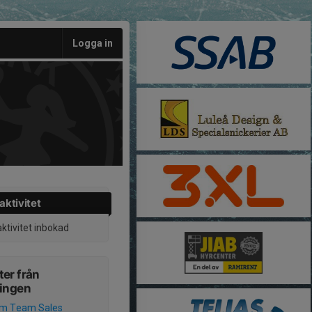
Logga in
aktivitet
aktivitet inbokad
er från
ningen
um Team Sales