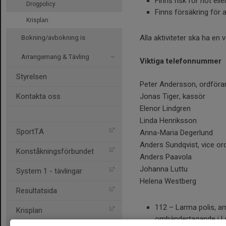
Finns risk för hot elle
Drogpolicy
Finns försäkring för a
Krisplan
Alla aktiviteter ska ha en
Bokning/avbokning is
Arrangemang & Tävling
Viktiga telefonnummer
Styrelsen
Peter Andersson, ordför
Kontakta oss
Jonas Tiger, kassör
Elenor Lindgren
Linda Henriksson
SportTA
Anna-Maria Degerlund
Anders Sundqvist, vice o
Konståkningsförbundet
Anders Paavola
Johanna Luttu
System 1 - tävlingar
Helena Westberg
Resultatsida
112 – Larma polis, a
Krisplan
omhändertagande i 