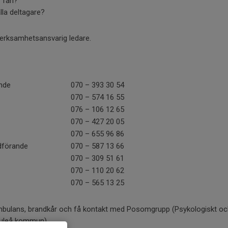
r rån?
lla deltagare?
 verksamhetsansvarig ledare.
ande
070 – 393 30 54
070 – 574 16 55
076 – 106 12 65
070 – 427 20 05
070 – 655 96 86
rdförande
070 – 587 13 66
070 – 309 51 61
070 – 110 20 62
070 – 565 13 25
mbulans, brandkår och få kontakt med Posomgrupp (Psykologiskt och
Luleå kommun)