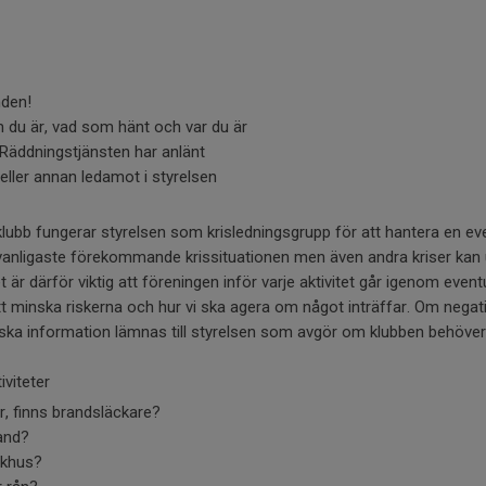
nden!
 du är, vad som hänt och var du är
l Räddningstjänsten har anlänt
ller annan ledamot i styrelsen
ubb fungerar styrelsen som krisledningsgrupp för att hantera en even
nligaste förekommande krissituationen men även andra kriser kan
et är därför viktig att föreningen inför varje aktivitet går igenom eventu
att minska riskerna och hur vi ska agera om något inträffar. Om negativ
a information lämnas till styrelsen som avgör om klubben behöver 
iviteter
r, finns brandsläckare?
band?
ukhus?