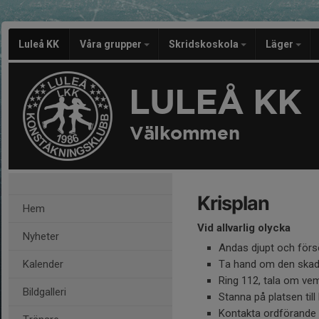
Luleå KK
Våra grupper
Skridskoskola
Läger
LULEÅ KK
Välkommen
Krisplan
Hem
Vid allvarlig olycka
Nyheter
Andas djupt och försö
Kalender
Ta hand om den ska
Ring 112, tala om vem
Bildgalleri
Stanna på platsen til
Kontakta ordförande e