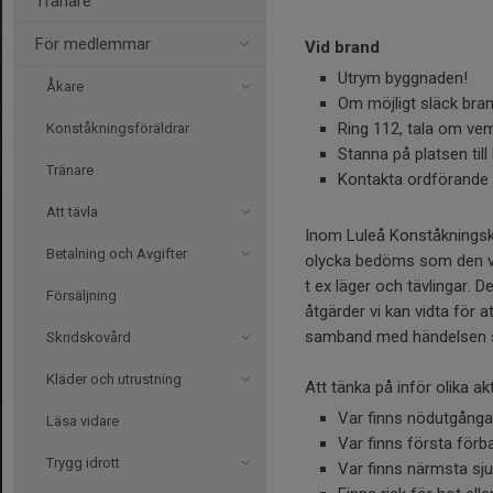
Tränare
För medlemmar
Vid brand
Utrym byggnaden!
Åkare
Om möjligt släck bra
Ring 112, tala om vem
Konståkningsföräldrar
Stanna på platsen til
Tränare
Kontakta ordförande e
Att tävla
Inom Luleå Konståkningskl
Betalning och Avgifter
olycka bedöms som den va
t ex läger och tävlingar. D
Försäljning
åtgärder vi kan vidta för 
samband med händelsen sk
Skridskovård
Kläder och utrustning
Att tänka på inför olika akt
Var finns nödutgånga
Läsa vidare
Var finns första för
Trygg idrott
Var finns närmsta sj