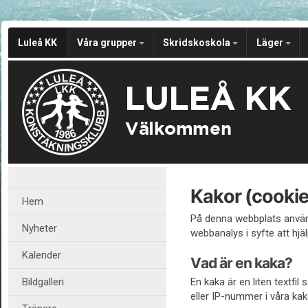
Luleå KK
Våra grupper
Skridskoskola
Läger
LULEÅ KK
Välkommen
Kakor (cookie
Hem
På denna webbplats använd
Nyheter
webbanalys i syfte att hjäl
Kalender
Vad är en kaka?
Bildgalleri
En kaka är en liten textfi
eller IP-nummer i våra kak