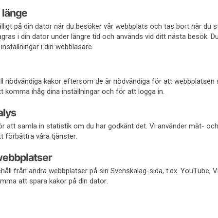
 länge
fälligt på din dator när du besöker vår webbplats och tas bort när du 
gras i din dator under längre tid och används vid ditt nästa besök. D
inställningar i din webbläsare.
 till nödvändiga kakor eftersom de är nödvändiga för att webbplatsen
 komma ihåg dina inställningar och för att logga in.
alys
r att samla in statistik om du har godkänt det. Vi använder mät- oc
t förbättra våra tjänster.
webbplatser
håll från andra webbplatser på sin Svenskalag-sida, t.ex. YouTube, 
mma att spara kakor på din dator.