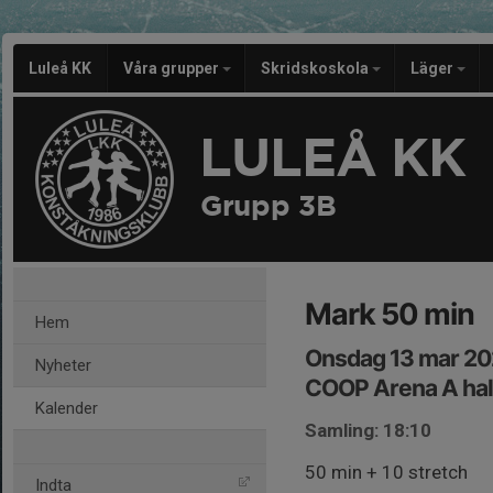
Luleå KK
Våra grupper
Skridskoskola
Läger
LULEÅ KK
Grupp 3B
Mark 50 min
Hem
Onsdag 13 mar 20
Nyheter
COOP Arena A hall
Kalender
Samling: 18:10
50 min + 10 stretch
Indta