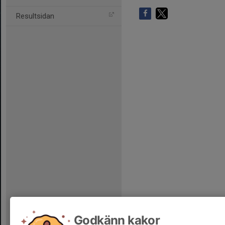
Resultsidan
Godkänn kakor