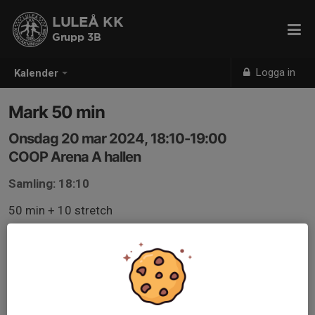
LULEÅ KK
Grupp 3B
Logga in
Kalender
Mark 50 min
Onsdag 20 mar 2024, 18:10-19:00
COOP Arena A hallen
Samling: 18:10
50 min + 10 stretch