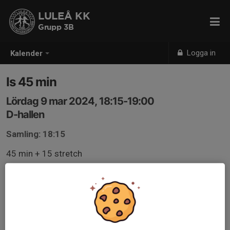
LULEÅ KK
Grupp 3B
Logga in
Kalender
Is 45 min
Lördag 9 mar 2024, 18:15-19:00
D-hallen
Samling: 18:15
45 min + 15 stretch