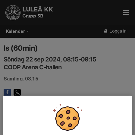
LULEÅ KK
Grupp 3B
Logga in
Kalender
Is (60min)
Söndag 22 sep 2024, 08:15-09:15
COOP Arena C-hallen
Samling: 08:15