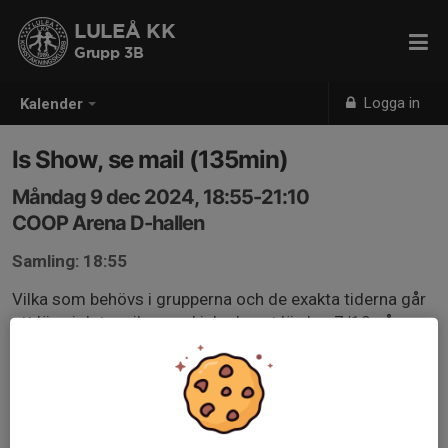
LULEÅ KK
Grupp 3B
Logga in
Kalender
Is Show, se mail (135min)
Måndag 9 dec 2024, 18:55-21:10
COOP Arena D-hallen
Samling: 18:55
Vilka som behövs i grupperna och de exakta tiderna går
att läsa i det mail som skickades ut lördag 7/12 på
kvällen.
Läs dokumentet noga så ni ser när ni skall vara på plats.