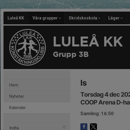
Luleå KK
Våra grupper
Skridskoskola
Läger
LULEÅ KK
Grupp 3B
Is
Hem
Torsdag 4 dec 202
Nyheter
COOP Arena D-ha
Kalender
Samling: 16:50
Indta