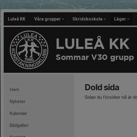
Luleå KK
Våra grupper
Skridskoskola
Läger
LULEÅ KK
Sommar V30 grupp
Dold sida
Hem
Sidan du försöker nå är d
Nyheter
Kalender
Bildgalleri