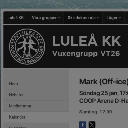
Luleå KK
Våra grupper
Skridskoskola
Läger
LULEÅ KK
Vuxengrupp VT26
Mark (Off-ice
Hem
Söndag 25 jan, 17
Nyheter
COOP Arena D-Ha
Medlemmar
Samling: 17:00
Kalender