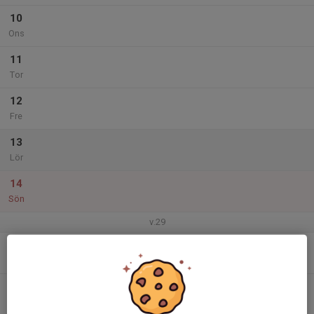
10
Ons
11
Tor
12
Fre
13
Lör
14
Sön
v.29
15
Mån
16
Tis