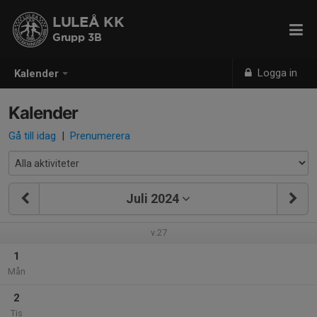
LULEÅ KK
Grupp 3B
Logga in
Kalender
Kalender
Gå till idag
|
Prenumerera
Juli 2024
v.27
1
Mån
2
Tis