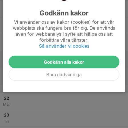
17
Godkänn kakor
Ons
Vi använder oss av kakor (cookies) för att vår
18
webbplats ska fungera bra för dig. De används
Tor
även för webbanalys i syfte att hjälpa oss att
19
förbättra våra tjänster.
Så använder vi cookies
Fre
20
Godkänn alla kakor
Lör
21
Bara nödvändiga
Sön
v.30
22
Mån
23
Tis