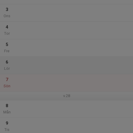
3
Ons
4
Tor
5
Fre
6
Lör
7
Sön
v.28
8
Mån
9
Tis