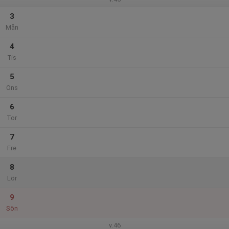
3
Mån
4
Tis
5
Ons
6
Tor
7
Fre
8
Lör
9
Sön
v.46