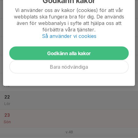
Godkänn kakor
17
Vi använder oss av kakor (cookies) för att vår
Mån
webbplats ska fungera bra för dig. De används
även för webbanalys i syfte att hjälpa oss att
18
förbättra våra tjänster.
Tis
Så använder vi cookies
19
Ons
Godkänn alla kakor
20
Bara nödvändiga
Tor
21
Fre
22
Lör
23
Sön
v.48