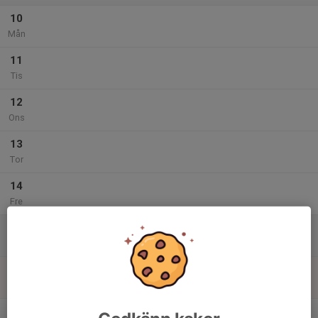
10
Mån
11
Tis
12
Ons
13
Tor
14
Fre
15
Lör
16
Sön
v.47