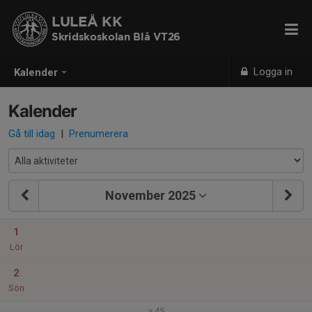
LULEÅ KK
Skridskoskolan Blå VT26
Logga in
Kalender
Kalender
Gå till idag
|
Prenumerera
November 2025
1
Lör
2
Sön
v.45